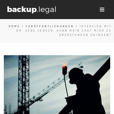
HOME
/
VERÖFFENTLICHUNGEN
/
INTERVIEW MIT
DR. JENS JENSEN: KANN MEIN CHEF MICH ZU
ÜBERSTUNDEN ZWINGEN?