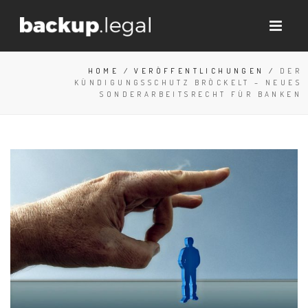
HOME
/
VERÖFFENTLICHUNGEN
/
DER
KÜNDIGUNGSSCHUTZ BRÖCKELT – NEUES
SONDERARBEITSRECHT FÜR BANKEN