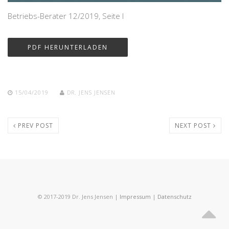
Betriebs-Berater 12/2019, Seite I
PDF HERUNTERLADEN
15/04/2019
DR. JENS JENSEN
PREV POST
NEXT POST
© 2017-2019 Dr. Jens Jensen |
Impressum
|
Datenschutz