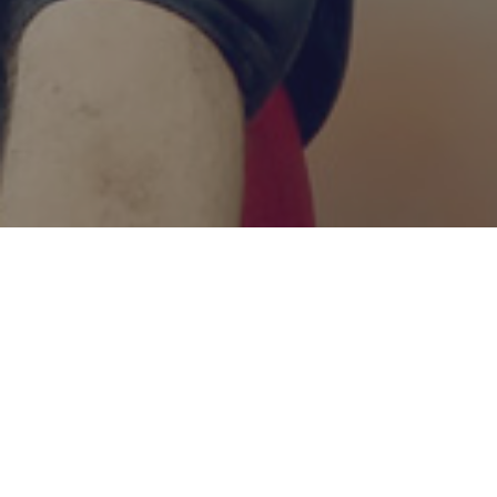
Inhaber
Dr. Jens Jensen
Beethovenstraße 34
63263 Neu-Isenburg
Telefon: +49 69 – 20 13 56 59
Mobil: +49 151 – 14 69 97 08
E-Mail:
jj@backup.legal